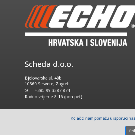
Scheda d.o.o.
Bjelovarska ul. 48b
10360 Sesvete, Zagreb
tel.
+385 99 3387 874
Radno vrijeme
8-16 (pon-pet)
Kolačići nam pomažu u isporuci naši
Copyright © 2026 Scheda d.o.o.. Sva prava pridržana.
Izrada
Pri