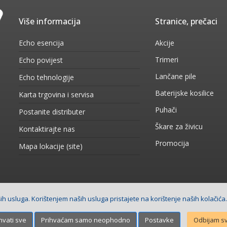
Više informacija
Stranice, prečaci
Echo esencija
Akcije
Trimeri
Echo povijest
Lančane pile
Echo tehnologije
Baterijske kosilice
Karta trgovina i servisa
Puhači
Postanite distributer
Škare za živicu
Kontaktirajte nas
Promocija
Mapa lokacije (site)
h usluga. Korištenjem naših usluga pristajete na korištenje naših kolačića
 stranica
Net plus d.o.o.
hvati sve
Prihvaćam samo neophodno
Postavke
Odbijam s