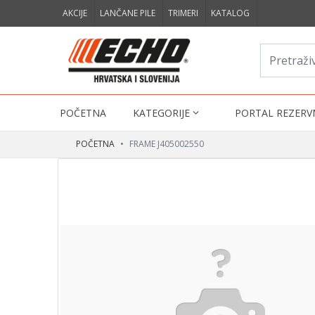
AKCIJE
LANČANE PILE
TRIMERI
KATALOG
POČETNA
KATEGORIJE
PORTAL REZERV
POČETNA
FRAME J405002550