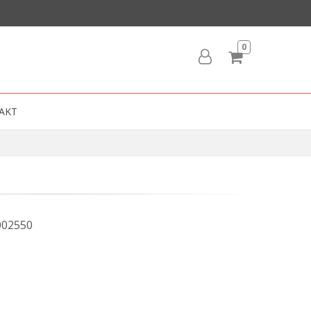
0
AKT
002550