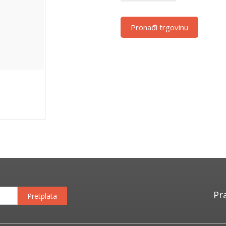
Pronađi trgovinu
Pr
Pretplata