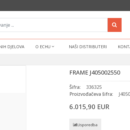
NIH DJELOVA
O ECHU
NAŠI DISTRIBUTERI
KONT
FRAME J405002550
Šifra:
336325
Proizvođačeva šifra:
J405
6.015,90 EUR
Usporedba