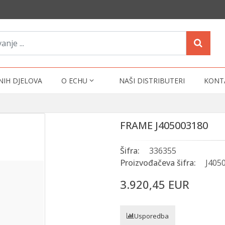
NIH DJELOVA
O ECHU
NAŠI DISTRIBUTERI
KONT
FRAME J405003180
Šifra:
336355
Proizvođačeva šifra:
J405
3.920,45 EUR
Usporedba