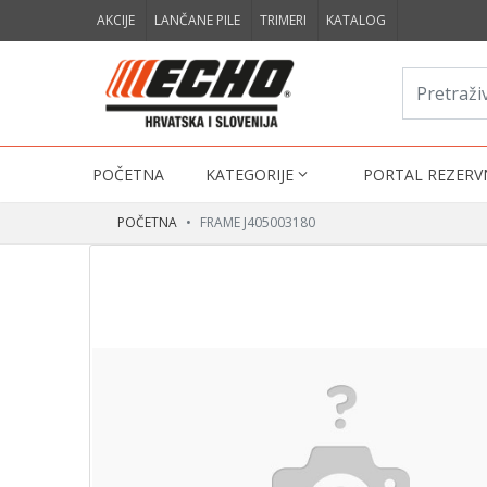
AKCIJE
LANČANE PILE
TRIMERI
KATALOG
POČETNA
KATEGORIJE
PORTAL REZERV
POČETNA
FRAME J405003180