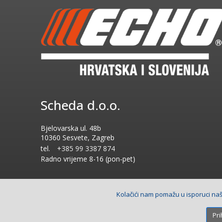
Scheda d.o.o.
Bjelovarska ul. 48b
10360 Sesvete, Zagreb
tel.
+385 99 3387 874
Radno vrijeme
8-16 (pon-pet)
Kolačići nam pomažu u isporuci naši
Copyright © 2026 Scheda d.o.o.. Sva prava pridržana.
Izrada
Pri