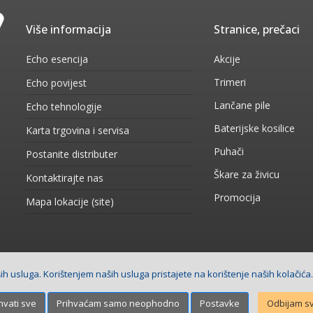
Više informacija
Stranice, prečaci
Echo esencija
Akcije
Trimeri
Echo povijest
Lančane pile
Echo tehnologije
Baterijske kosilice
Karta trgovina i servisa
Puhači
Postanite distributer
Škare za živicu
Kontaktirajte nas
Promocija
Mapa lokacije (site)
h usluga. Korištenjem naših usluga pristajete na korištenje naših kolačića
 stranica
Net plus d.o.o.
hvati sve
Prihvaćam samo neophodno
Postavke
Odbijam s