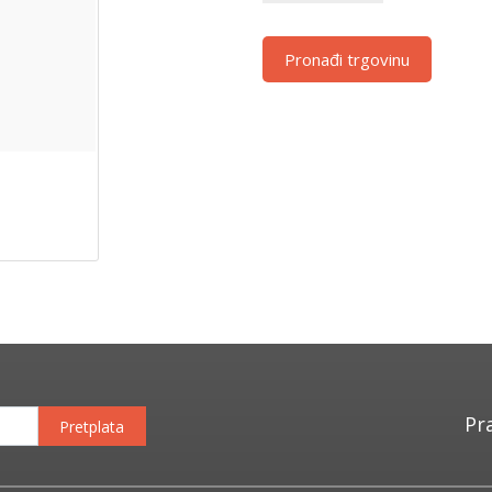
Pronađi trgovinu
Pr
Pretplata