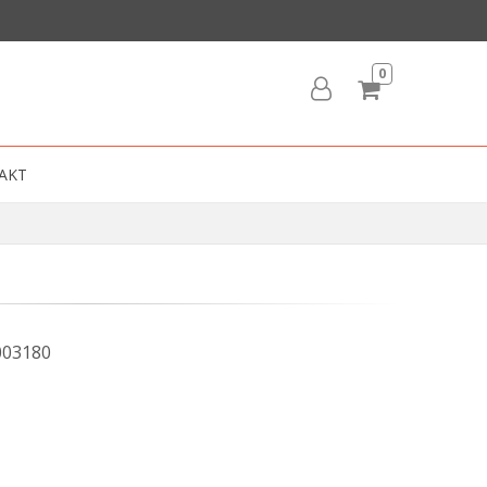
0
AKT
003180