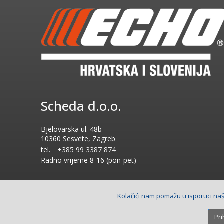
Scheda d.o.o.
Bjelovarska ul. 48b
10360 Sesvete, Zagreb
tel.
+385 99 3387 874
Radno vrijeme
8-16 (pon-pet)
Kolačići nam pomažu u isporuci naši
Copyright © 2026 Scheda d.o.o.. Sva prava pridržana.
Izrada
Pri