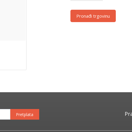
Pronađi trgovinu
Pr
Pretplata