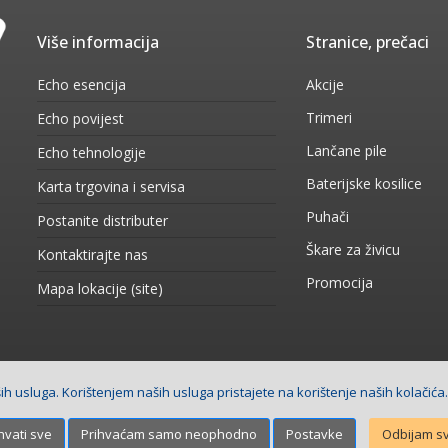
Više informacija
Stranice, prečaci
Echo esencija
Akcije
Trimeri
Echo povijest
Lančane pile
Echo tehnologije
Baterijske kosilice
Karta trgovina i servisa
Puhači
Postanite distributer
Škare za živicu
Kontaktirajte nas
Promocija
Mapa lokacije (site)
h usluga. Korištenjem naših usluga pristajete na korištenje naših kolačića
 stranica
Net plus d.o.o.
hvati sve
Prihvaćam samo neophodno
Postavke
Odbijam s