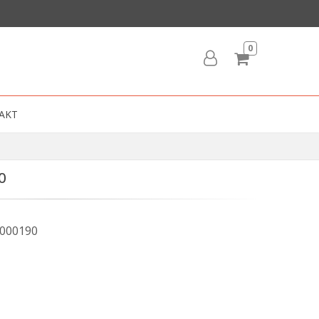
0
AKT
0
000190