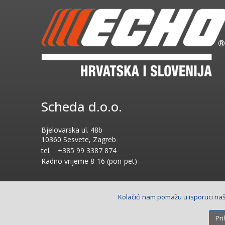
Scheda d.o.o.
Bjelovarska ul. 48b
10360 Sesvete, Zagreb
tel.
+385 99 3387 874
Radno vrijeme
8-16 (pon-pet)
Kolačići nam pomažu u isporuci naši
Copyright © 2026 Scheda d.o.o.. Sva prava pridržana.
Izrada
Pri