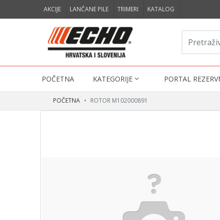
AKCIJE
LANČANE PILE
TRIMERI
KATALOG
POČETNA
KATEGORIJE
PORTAL REZERV
POČETNA
ROTOR M102000891