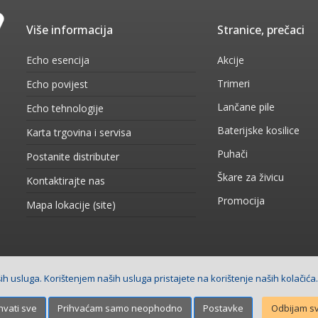
Više informacija
Stranice, prečaci
Echo esencija
Akcije
Trimeri
Echo povijest
Lančane pile
Echo tehnologije
Baterijske kosilice
Karta trgovina i servisa
Puhači
Postanite distributer
Škare za živicu
Kontaktirajte nas
Promocija
Mapa lokacije (site)
h usluga. Korištenjem naših usluga pristajete na korištenje naših kolačića
 stranica
Net plus d.o.o.
hvati sve
Prihvaćam samo neophodno
Postavke
Odbijam s