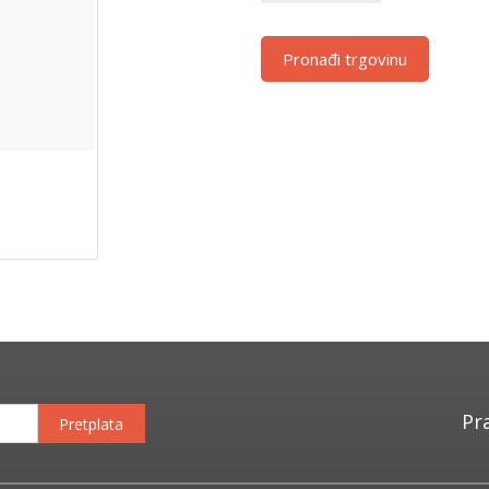
Pronađi trgovinu
Pr
Pretplata