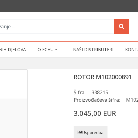
NIH DJELOVA
O ECHU
NAŠI DISTRIBUTERI
KONT
ROTOR M102000891
Šifra:
338215
Proizvođačeva šifra:
M102
3.045,00 EUR
Usporedba